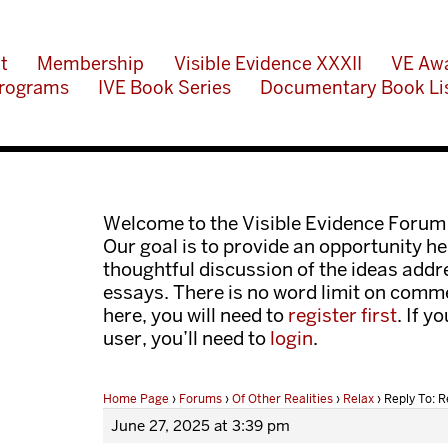
t
Membership
Visible Evidence XXXII
VE Aw
rograms
IVE Book Series
Documentary Book Li
Welcome to the Visible Evidence Forum
Our goal is to provide an opportunity her
thoughtful discussion of the ideas add
essays. There is no word limit on comme
here, you will need to
register first
. If y
user, you’ll need to
login
.
Home Page
›
Forums
›
Of Other Realities
›
Relax
›
Reply To: R
June 27, 2025 at 3:39 pm