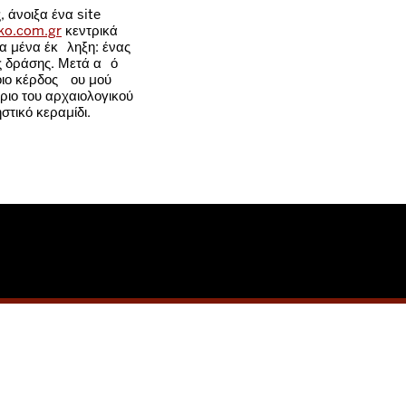
 άνοιξα ένα site
nko.com.gr
κεντρικά
ια μένα έκπληξη: ένας
ς δράσης. Μετά από
οιο κέρδος που μού
ριο του αρχαιολογικού
τικό κεραμίδι.