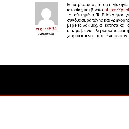
Επιστρέφοντας από τις Μυκήνες,
ιστορίας και βρήκα
https://pli
τοποθετημένο. Το Plinko ήταν γ
συνδυασμός τύχης και γρήγορη
μερικές δοκιμές, απέκτησα κάπ
erger4534
επέτρεψε να πληρώσω το εισιτή
Participant
χώρου και να πάρω ένα αναμνησ