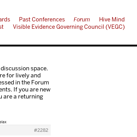
ards
Past Conferences
Forum
Hive Mind
st
Visible Evidence Governing Council (VEGC)
 discussion space.
e for lively and
ressed in the Forum
nts. If you are new
ou are a returning
elax
#2282