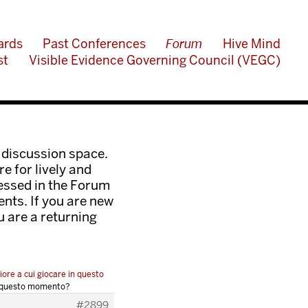
ards
Past Conferences
Forum
Hive Mind
st
Visible Evidence Governing Council (VEGC)
 discussion space.
e for lively and
ressed in the Forum
nts. If you are new
ou are a returning
liore a cui giocare in questo
 in questo momento?
#2899