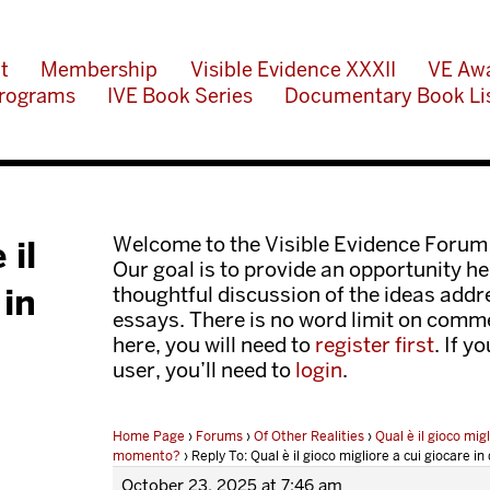
t
Membership
Visible Evidence XXXII
VE Aw
rograms
IVE Book Series
Documentary Book Li
Welcome to the Visible Evidence Forum
 il
Our goal is to provide an opportunity her
 in
thoughtful discussion of the ideas add
essays. There is no word limit on comme
here, you will need to
register first
. If y
user, you’ll need to
login
.
Home Page
›
Forums
›
Of Other Realities
›
Qual è il gioco mig
momento?
›
Reply To: Qual è il gioco migliore a cui giocare
October 23, 2025 at 7:46 am