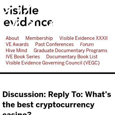
About
Membership
Visible Evidence XXXII
VE Awards
Past Conferences
Forum
Hive Mind
Graduate Documentary Programs
IVE Book Series
Documentary Book List
Visible Evidence Governing Council (VEGC)
Discussion: Reply To: What’s
the best cryptocurrency
casino?