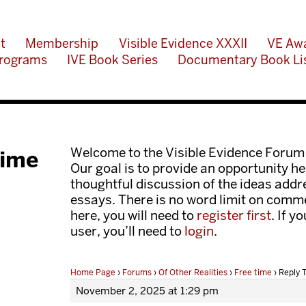
t
Membership
Visible Evidence XXXII
VE Aw
rograms
IVE Book Series
Documentary Book Li
Welcome to the Visible Evidence Forum
time
Our goal is to provide an opportunity her
thoughtful discussion of the ideas add
essays. There is no word limit on comme
here, you will need to
register first
. If y
user, you’ll need to
login
.
Home Page
›
Forums
›
Of Other Realities
›
Free time
›
Reply 
November 2, 2025 at 1:29 pm