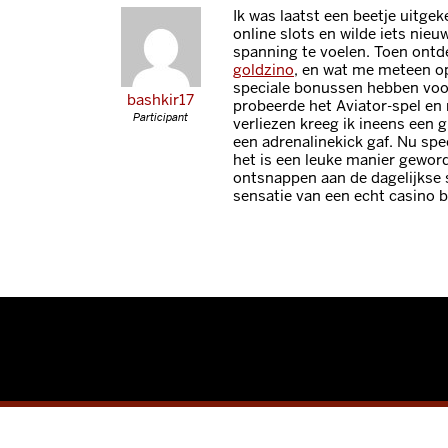
Ik was laatst een beetje uitg
online slots en wilde iets nie
spanning te voelen. Toen ontde
goldzino
, en wat me meteen opv
speciale bonussen hebben voor 
bashkir17
probeerde het Aviator-spel en 
Participant
verliezen kreeg ik ineens een g
een adrenalinekick gaf. Nu spe
het is een leuke manier gewor
ontsnappen aan de dagelijkse sl
sensatie van een echt casino b