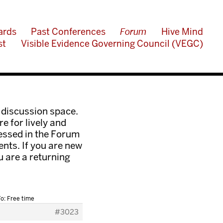
ards
Past Conferences
Forum
Hive Mind
st
Visible Evidence Governing Council (VEGC)
 discussion space.
e for lively and
ressed in the Forum
nts. If you are new
ou are a returning
To: Free time
#3023