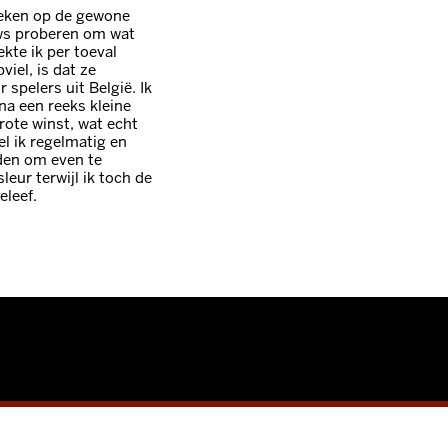
ekeken op de gewone
uws proberen om wat
kte ik per toeval
iel, is dat ze
spelers uit België. Ik
na een reeks kleine
rote winst, wat echt
el ik regelmatig en
den om even te
eur terwijl ik toch de
eleef.