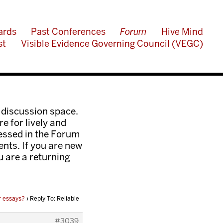
ards
Past Conferences
Forum
Hive Mind
st
Visible Evidence Governing Council (VEGC)
 discussion space.
e for lively and
ressed in the Forum
nts. If you are new
ou are a returning
or essays?
›
Reply To: Reliable
#3039