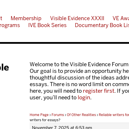
t
Membership
Visible Evidence XXXII
VE Aw
rograms
IVE Book Series
Documentary Book Li
Welcome to the Visible Evidence Forum
ble
Our goal is to provide an opportunity her
thoughtful discussion of the ideas add
essays. There is no word limit on comme
here, you will need to
register first
. If y
user, you’ll need to
login
.
Home Page
›
Forums
›
Of Other Realities
›
Reliable writers f
writers for essays?
November 7, 2025 at 6:53 pm