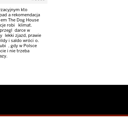
yzacyjnym ktoś
 padła rekomendacja
yłem The Dog House
je robią klimat.
 przeglądarce w
ył lekki zjazd, prawie
ldy i saldo wróciło.
lubię, gdy w Polsce
ie i nie trzeba
azy.