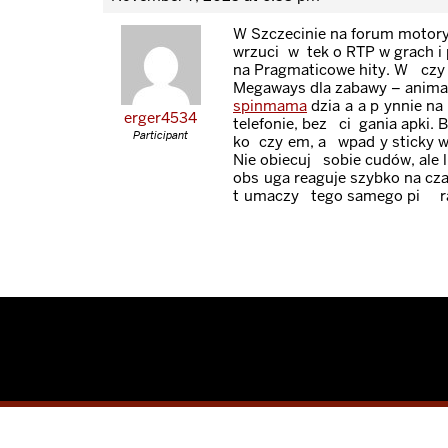
W Szczecinie na forum motor
wrzucił wątek o RTP w grach i
na Pragmaticowe hity. Włącz
Megaways dla zabawy – animac
spinmama
działała płynnie na
erger4534
telefonie, bez ściągania apki. B
Participant
kończyłem, aż wpadły sticky wi
Nie obiecuję sobie cudów, ale 
obsługa reaguje szybko na czac
tłumaczyć tego samego pięć r