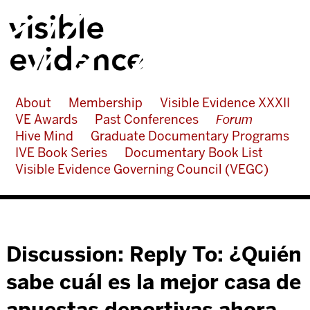
About
Membership
Visible Evidence XXXII
VE Awards
Past Conferences
Forum
Hive Mind
Graduate Documentary Programs
IVE Book Series
Documentary Book List
Visible Evidence Governing Council (VEGC)
Discussion: Reply To: ¿Quién
sabe cuál es la mejor casa de
apuestas deportivas ahora