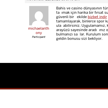
Bahis ve casino dünyasının tü
taşımak için harika bir fırsat s
güvenli bir şekilde
bizbet indir
tamamlayarak, binlerce spor k
ulaşabilirsiniz. Uygulamamız, 
michaelanth
arayüzü sayesinde aradığınız o
ony
bulmanızı sağlar. Kurulum sonr
Participant
geldin bonusu sizi bekliyor.