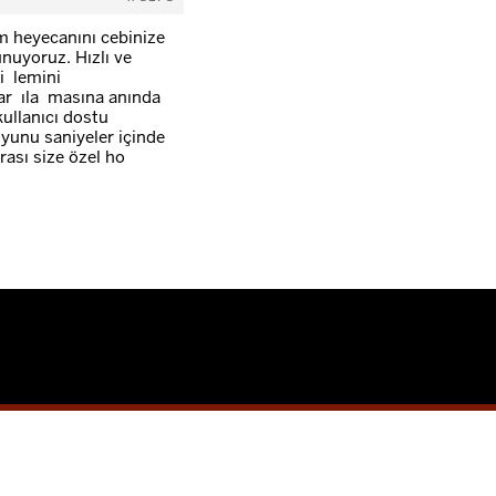
m heyecanını cebinize
unuyoruz. Hızlı ve
işlemini
arşılaşmasına anında
kullanıcı dostu
yunu saniyeler içinde
ası size özel hoş