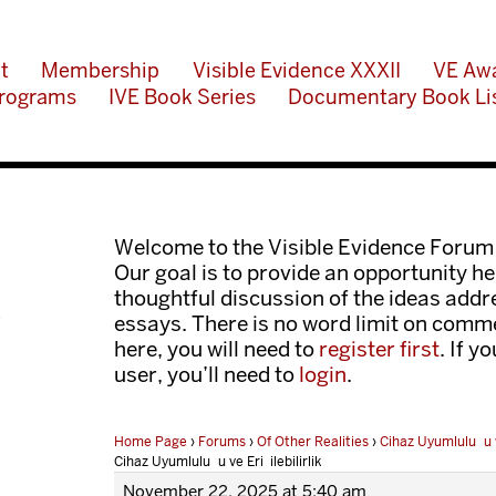
t
Membership
Visible Evidence XXXII
VE Aw
rograms
IVE Book Series
Documentary Book Li
Welcome to the Visible Evidence Forum
Our goal is to provide an opportunity her
k
thoughtful discussion of the ideas add
essays. There is no word limit on comme
here, you will need to
register first
. If y
user, you’ll need to
login
.
Home Page
›
Forums
›
Of Other Realities
›
Cihaz Uyumluluğu ve
Cihaz Uyumluluğu ve Erişilebilirlik
November 22, 2025 at 5:40 am