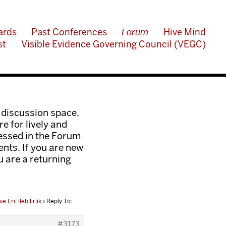
ards
Past Conferences
Forum
Hive Mind
st
Visible Evidence Governing Council (VEGC)
 discussion space.
e for lively and
ressed in the Forum
nts. If you are new
ou are a returning
 Erişilebilirlik
›
Reply To:
#3173