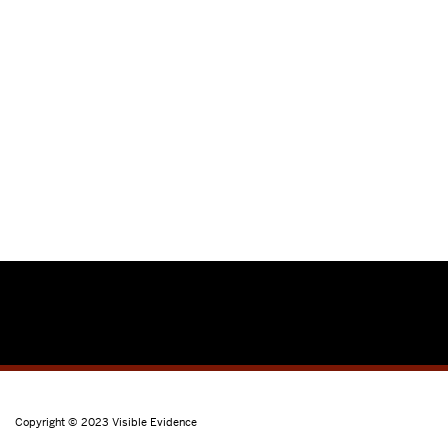
Copyright © 2023
Visible Evidence