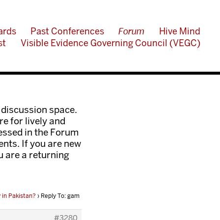
ards
Past Conferences
Forum
Hive Mind
st
Visible Evidence Governing Council (VEGC)
 discussion space.
e for lively and
ressed in the Forum
nts. If you are new
ou are a returning
 in Pakistan?
›
Reply To: gam
#3280