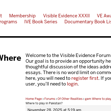
t
Membership
Visible Evidence XXXII
VE Aw
rograms
IVE Book Series
Documentary Book Li
Welcome to the Visible Evidence Forum
 Where
Our goal is to provide an opportunity her
thoughtful discussion of the ideas add
essays. There is no word limit on comme
here, you will need to
register first
. If y
user, you’ll need to
login
.
Home Page
›
Forums
›
Of Other Realities
›
gam Where to play
Where to play in Pakistan?
November 28, 2025 at 5:19 am