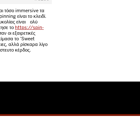
ναι τόσο immersive τα
inning είναι το κλειδί.
υκολίας είναι πολύ
τησε το
https://spin-
αν οι εξαιρετικές
ίμασα το ‘Sweet
ες, αλλά ρίσκαρα λίγο
στευτο κέρδος.