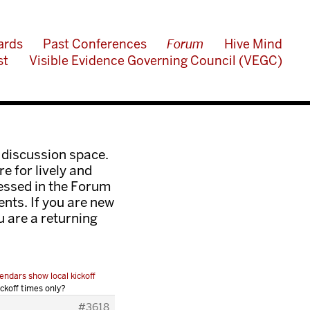
ards
Past Conferences
Forum
Hive Mind
st
Visible Evidence Governing Council (VEGC)
 discussion space.
e for lively and
ressed in the Forum
nts. If you are new
ou are a returning
endars show local kickoff
ickoff times only?
#3618