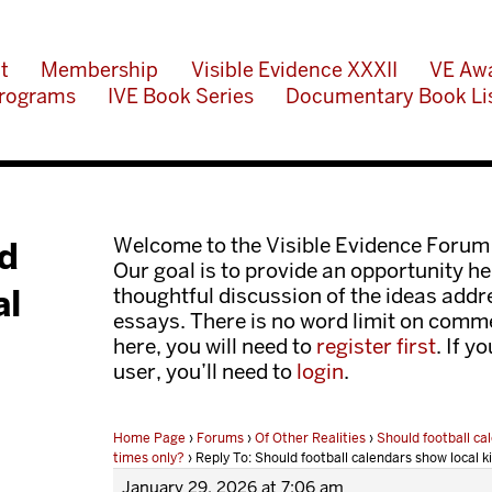
t
Membership
Visible Evidence XXXII
VE Aw
rograms
IVE Book Series
Documentary Book Li
Welcome to the Visible Evidence Forum
ld
Our goal is to provide an opportunity her
al
thoughtful discussion of the ideas add
essays. There is no word limit on comme
here, you will need to
register first
. If y
user, you’ll need to
login
.
Home Page
›
Forums
›
Of Other Realities
›
Should football cal
times only?
›
Reply To: Should football calendars show local k
January 29, 2026 at 7:06 am