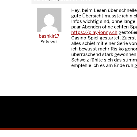
Hey, beim Lesen über schnell
gute Übersicht musste ich nick
Infos wichtig sind, ohne lange
paar Abenden ohne echten Spaß
https://play-jonny.ch
gestoßen
bashkir17
Casino-Spiel gestartet. Zuerst 
Participant
alles schief mit einer Serie v
ich bewusst mehr Risiko ge
überraschend stark gewonnen. 
Schweiz fühlte sich das stimm
empfehle ich es am Ende ruhig