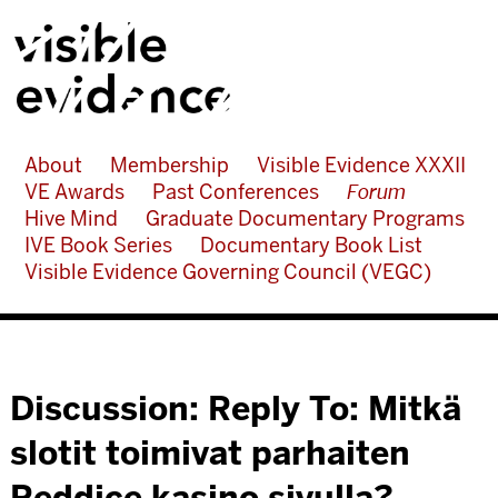
About
Membership
Visible Evidence XXXII
VE Awards
Past Conferences
Forum
Hive Mind
Graduate Documentary Programs
IVE Book Series
Documentary Book List
Visible Evidence Governing Council (VEGC)
Discussion: Reply To: Mitkä
slotit toimivat parhaiten
Reddice kasino sivulla?