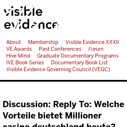
About
Membership
Visible Evidence XXXII
VE Awards
Past Conferences
Forum
Hive Mind
Graduate Documentary Programs
IVE Book Series
Documentary Book List
Visible Evidence Governing Council (VEGC)
Discussion: Reply To: Welche
Vorteile bietet Millioner
casino deutschland heute?