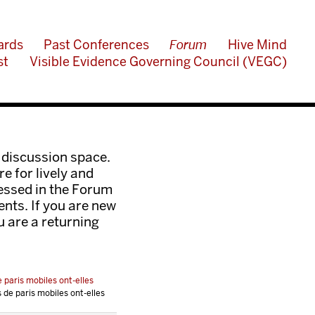
ards
Past Conferences
Forum
Hive Mind
st
Visible Evidence Governing Council (VEGC)
 discussion space.
e for lively and
ressed in the Forum
nts. If you are new
ou are a returning
e paris mobiles ont-elles
s de paris mobiles ont-elles