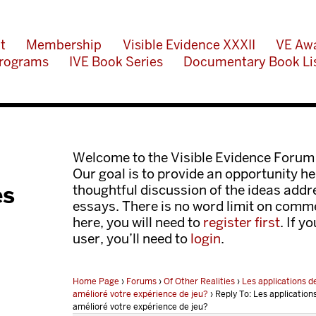
t
Membership
Visible Evidence XXXII
VE Aw
rograms
IVE Book Series
Documentary Book Li
Welcome to the Visible Evidence Forum
Our goal is to provide an opportunity her
es
thoughtful discussion of the ideas add
essays. There is no word limit on comme
here, you will need to
register first
. If y
user, you’ll need to
login
.
Home Page
›
Forums
›
Of Other Realities
›
Les applications d
amélioré votre expérience de jeu?
›
Reply To: Les application
amélioré votre expérience de jeu?